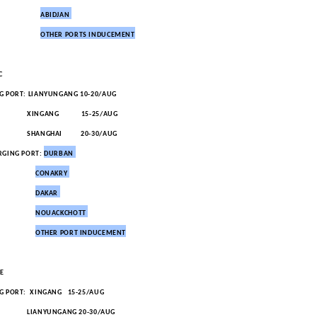
ABIDJAN
OTHER PORTS INDUCEMENT
C
G PORT: LIANYUNGANG 10-20/AUG
GANG 15-25/AUG
NGHAI 20-30/AUG
RGING PORT:
DURBAN
CONAKRY
DAKAR
NOUACKCHOTT
OTHER PORT INDUCEMENT
.E
G PORT: XINGANG 15-25/AUG
NYUNGANG 20-30/AUG