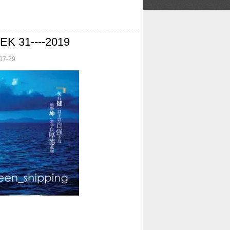
 31----2019
7-29