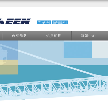
[English]
[邮箱登录]
自有船队
热点船期
新闻中心