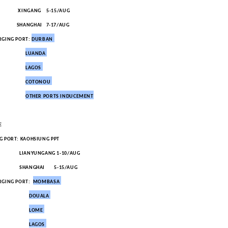
GANG 5-15/AUG
NGHAI 7-17/AUG
RGING PORT:
DURBAN
LUANDA
LAGOS
C
OTONOU
OTHER PORTS INDUCEMENT
E
G PORT: KAOHSIUNG PPT
NYUNGANG 1-10/AUG
NGHAI 5-15/AUG
RGING PORT:
MOMBASA
DOUALA
LOME
LAGOS