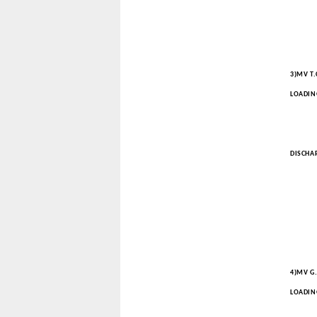
3)MV T.
LOADIN
XIN
SHA
DISCHA
4)MV G
LOADIN
LIA